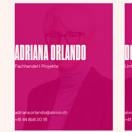
ADRIANA ORLANDO
D
Fachhandel I Projekte
Unt
adriana.orlando@alvico.ch
alv
+41 44 868 30 18
+41